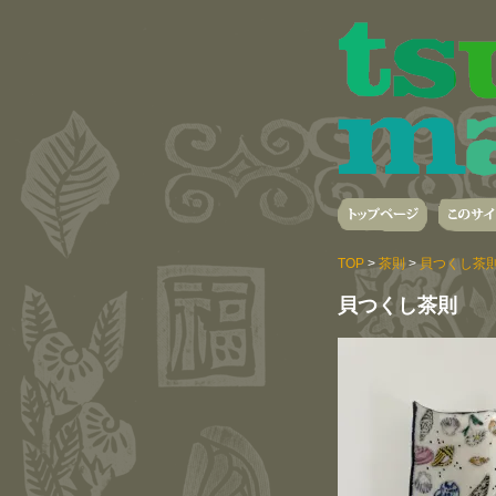
TOP
>
茶則
>
貝つくし茶
貝つくし茶則