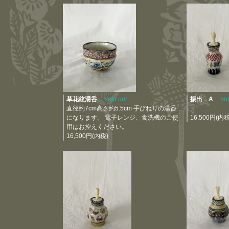
草花紋湯呑
sold out
振出 A
so
直径約7cm高さ約5.5cm 手びねりの湯呑
になります。 電子レンジ、食洗機のご使
16,500円(内税
用はお控えください。
16,500円(内税)