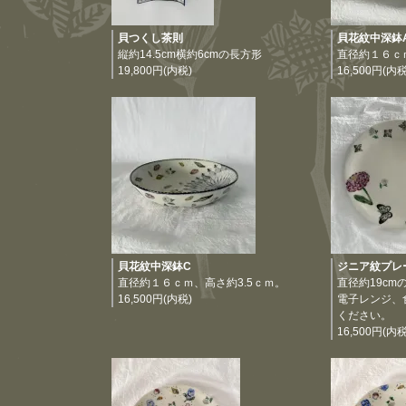
貝つくし茶則
貝花紋中深鉢
縦約14.5cm横約6cmの長方形
直径約１６ｃ
19,800円(内税)
16,500円(内税
貝花紋中深鉢C
ジニア紋プレ
直径約１６ｃｍ、高さ約3.5ｃｍ。
直径約19c
16,500円(内税)
電子レンジ、
ください。
16,500円(内税