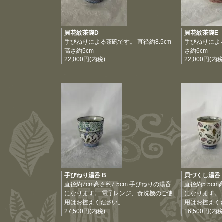
貝花紋茶碗D
貝花紋茶碗E
手びねりによる茶碗です。 直径約8.5cm
手びねりによ
高さ約5cm
さ約6cm
22,000円(内税)
22,000円(内税
手びねり湯呑 B
貝づくし湯呑 
直径約7cm高さ約7.5cm 手びねりの湯呑
直径約5.5c
になります。 電子レンジ、食洗機のご使
になります。
用はお控えください。
用はお控えく
27,500円(内税)
16,500円(内税