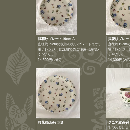
貝花紋プレート19cm A
貝花紋プレート
直径約19cmの板状の丸いプレートです。
直径約19c
電子レンジ、食洗機でのご使用はお控え
電子レンジ、
ください。
ください。
14,300円(内税)
14,300円(内税
貝花紋plate 大B
ジニア紋茶碗
手びねりによる