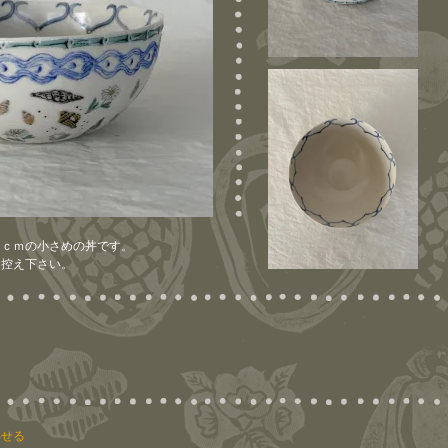
６ｃｍの小さめの丼です。
お控え下さい。
わせる