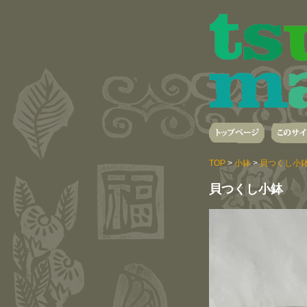
TOP
>
小鉢
>
貝つくし小
貝つくし小鉢