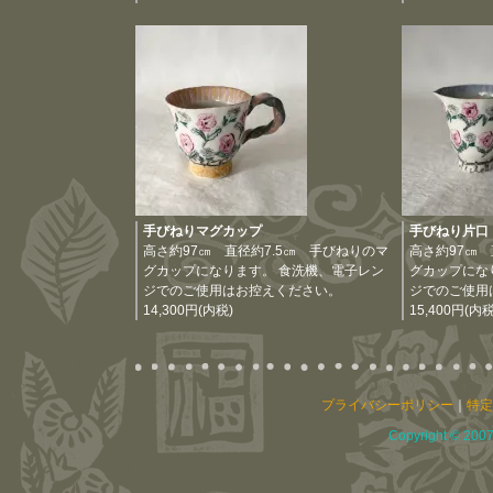
手びねりマグカップ
手びねり片口
高さ約97㎝ 直径約7.5㎝ 手びねりのマ
高さ約97㎝ 
グカップになります。 食洗機、電子レン
グカップにな
ジでのご使用はお控えください。
ジでのご使用
14,300円(内税)
15,400円(内税
プライバシーポリシー
｜
特定
Copyright © 2007 